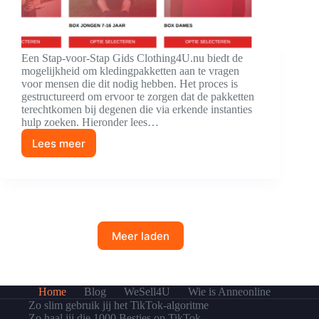
Een Stap-voor-Stap Gids Clothing4U.nu biedt de
mogelijkheid om kledingpakketten aan te vragen
voor mensen die dit nodig hebben. Het proces is
gestructureerd om ervoor te zorgen dat de pakketten
terechtkomen bij degenen die via erkende instanties
hulp zoeken. Hieronder lees…
Lees meer
Kledingpakket
aanvragen
bij
Clothing4U.nu:
Meer laden
Home
Blog
WeSell4U
Wie is Anneonline
Zo slim gebruik jij het TikTok-algoritme
Zo haal jij die 1000 Besties op TikTok