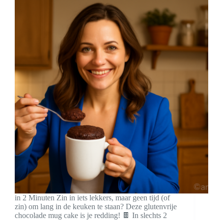
in 2 Minuten Zin in iets lekkers, maar geen tijd (of
zin) om lang in de keuken te staan? Deze glutenvrije
chocolade mug cake is je redding! 🍫 In slechts 2