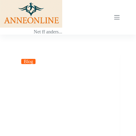
Ga
naar
de
inhoud
Net ff anders...
Blog