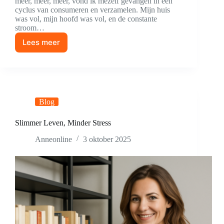
meer, meer, meer, vond ik mezelf gevangen in een
cyclus van consumeren en verzamelen. Mijn huis
was vol, mijn hoofd was vol, en de constante
stroom…
Lees meer
Van
Chaos
naar
Comfort
Blog
Slimmer Leven, Minder Stress
Anneonline
3 oktober 2025