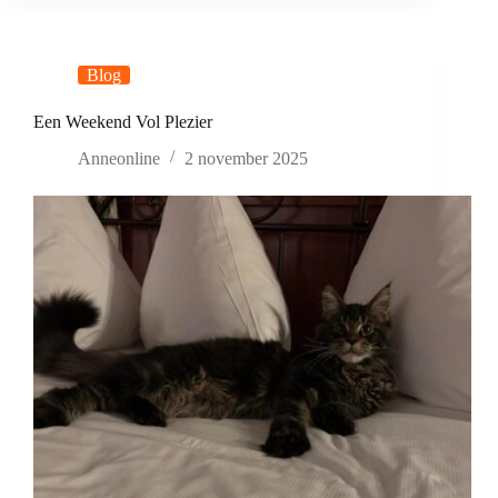
en
TICA!
Blog
Een Weekend Vol Plezier
Anneonline
2 november 2025