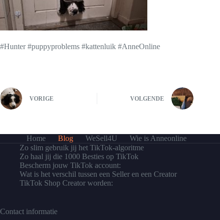
#Hunter #puppyproblems #kattenluik #AnneOnline
VORIGE
VOLGENDE
Home
Blog
WeSell4U
Wie is Anneonline
Zo slim gebruik jij het TikTok-algoritme
Zo haal jij die 1000 Besties op TikTok
Bescherm jouw TikTok account:
Wat is het verschil tussen een Seller en een Creator
TikTok Shop Creator worden:
Contact informatie