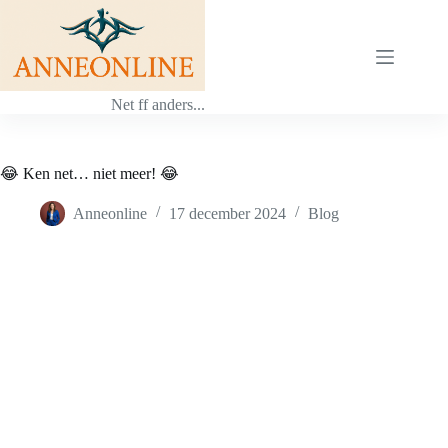
Ga
naar
de
inhoud
Net ff anders...
😂 Ken net… niet meer! 😂
Anneonline
17 december 2024
Blog