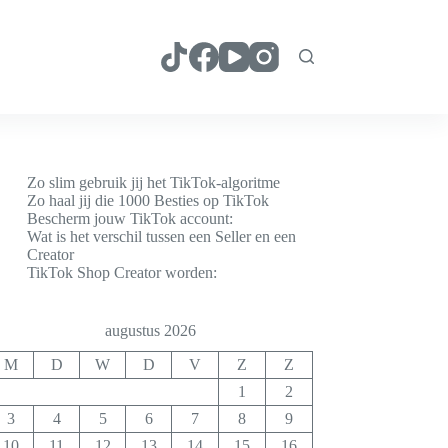
Zo slim gebruik jij het TikTok-algoritme
Zo haal jij die 1000 Besties op TikTok
Bescherm jouw TikTok account:
Wat is het verschil tussen een Seller en een
Creator
TikTok Shop Creator worden:
augustus 2026
M
D
W
D
V
Z
Z
1
2
3
4
5
6
7
8
9
10
11
12
13
14
15
16