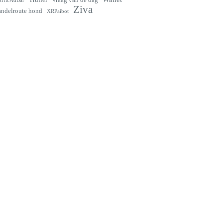
afficAdBar
Ziva
ndelroute hond
XRPaibot