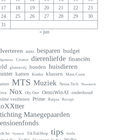
17
18
19
20
21
22
23
24
25
26
27
28
29
30
31
« jun
besparen
dverteren
budget
auto
dierenliefde
financiën
Creator
dgetteren
huisdieren
eld
honden
glutenvrij
unter
katten
klussen
Kimba
Main Coon
MTS
Muziek
anus
Neura Tech
Neuratech
Nox
OmniWinAI
ova
onderhoud
Oly One
Prime
nline verdienen
Raijza
Recept
oXXtter
tichting Manegepaarden
ensioenfonds
tips
rfe.be
TikTokShop
tools
Syntech
Wallet
Truffel
Vraag van de dag