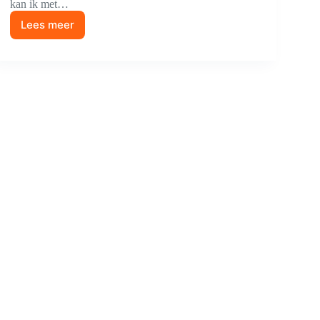
kan ik met…
Lees meer
Het
Avontuur
Gaat
Officieel
Beginnen!