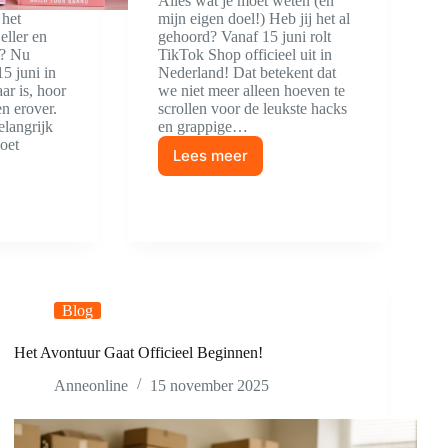
Alles wat je moet weten (en
 het
mijn eigen doel!) Heb jij het al
eller en
gehoord? Vanaf 15 juni rolt
e? Nu
TikTok Shop officieel uit in
5 juni in
Nederland! Dat betekent dat
ar is, hoor
we niet meer alleen hoeven te
n erover.
scrollen voor de leukste hacks
elangrijk
en grappige…
oet
Lees meer
TikTok
Shop
Creator
worden:
Blog
Het Avontuur Gaat Officieel Beginnen!
Anneonline
15 november 2025