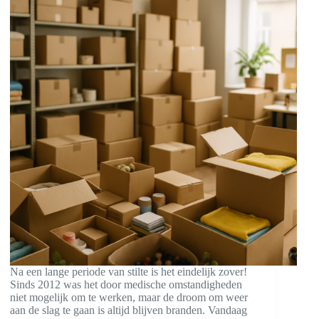
Na een lange periode van stilte is het eindelijk zover!
Sinds 2012 was het door medische omstandigheden
niet mogelijk om te werken, maar de droom om weer
aan de slag te gaan is altijd blijven branden. Vandaag