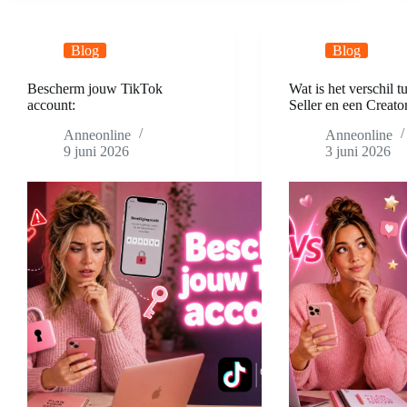
jij
het
TikTok-
Blog
Blog
algoritme
Bescherm jouw TikTok
Wat is het verschil t
account:
Seller en een Creato
Anneonline
Anneonline
9 juni 2026
3 juni 2026