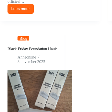
officieel…
Lees meer
🎉
EINDELIJK!
Mijn
Eigen
Bedrijf
Blog
Black Friday Foundation Haul:
Anneonline
8 november 2025