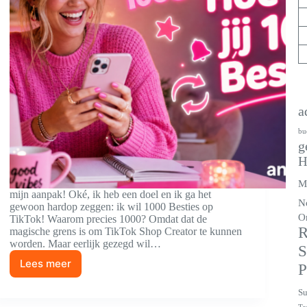
a
bu
g
H
M
mijn aanpak! Oké, ik heb een doel en ik ga het
N
gewoon hardop zeggen: ik wil 1000 Besties op
O
TikTok! Waarom precies 1000? Omdat dat de
R
magische grens is om TikTok Shop Creator te kunnen
worden. Maar eerlijk gezegd wil…
S
Lees meer
P
Zo
haal
Su
jij