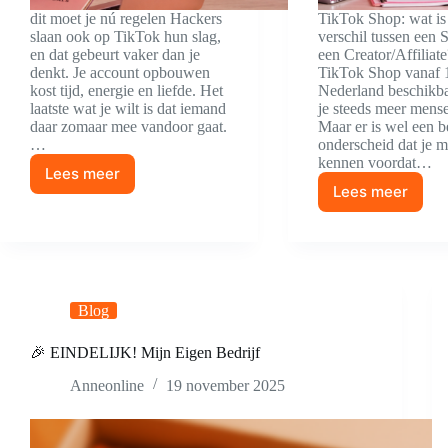
dit moet je nú regelen Hackers
TikTok Shop: wat is
slaan ook op TikTok hun slag,
verschil tussen een S
en dat gebeurt vaker dan je
een Creator/Affiliat
denkt. Je account opbouwen
TikTok Shop vanaf 1
kost tijd, energie en liefde. Het
Nederland beschikba
laatste wat je wilt is dat iemand
je steeds meer mense
daar zomaar mee vandoor gaat.
Maar er is wel een b
…
onderscheid dat je m
kennen voordat…
Lees meer
Bescherm
Lees meer
Wat
jouw
is
TikTok
het
account:
verschil
tussen
een
Blog
Seller
en
een
🎉 EINDELIJK! Mijn Eigen Bedrijf
Creator
Anneonline
19 november 2025