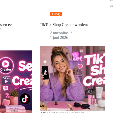
die
Tr
1000
wa
Besties
Blog
op
TikTok
ussen een
TikTok Shop Creator worden:
r
Anneonline
1 juni 2026