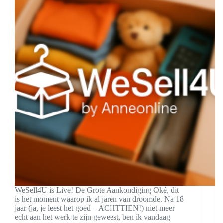
WeSell4U is Live! De Grote Aankondiging Oké, dit
is het moment waarop ik al jaren van droomde. Na 18
jaar (ja, je leest het goed – ACHTTIEN!) niet meer
echt aan het werk te zijn geweest, ben ik vandaag