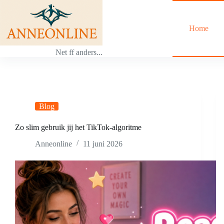
Ga
naar
de
Home
inhoud
Net ff anders...
Blog
Zo slim gebruik jij het TikTok-algoritme
Anneonline
11 juni 2026