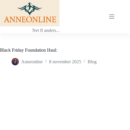
Ga
naar
de
inhoud
Net ff anders...
Black Friday Foundation Haul:
Anneonline
8 november 2025
Blog