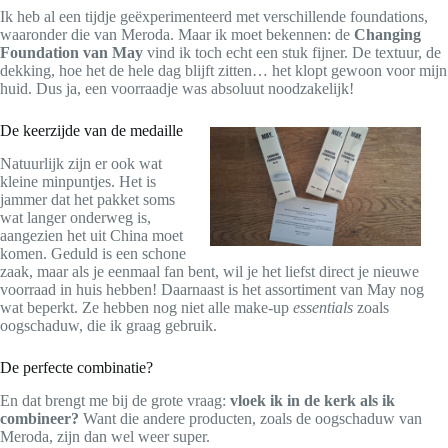
Ik heb al een tijdje geëxperimenteerd met verschillende foundations,
waaronder die van Meroda. Maar ik moet bekennen: de
Changing
Foundation van May
vind ik toch echt een stuk fijner. De textuur, de
dekking, hoe het de hele dag blijft zitten… het klopt gewoon voor mijn
huid. Dus ja, een voorraadje was absoluut noodzakelijk!
De keerzijde van de medaille
Natuurlijk zijn er ook wat
kleine minpuntjes. Het is
jammer dat het pakket soms
wat langer onderweg is,
aangezien het uit China moet
komen. Geduld is een schone
zaak, maar als je eenmaal fan bent, wil je het liefst direct je nieuwe
voorraad in huis hebben! Daarnaast is het assortiment van May nog
wat beperkt. Ze hebben nog niet alle make-up
essentials
zoals
oogschaduw, die ik graag gebruik.
De perfecte combinatie?
En dat brengt me bij de grote vraag:
vloek ik in de kerk als ik
combineer?
Want die andere producten, zoals de oogschaduw van
Meroda, zijn dan wel weer super.