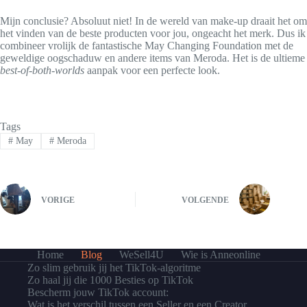
Mijn conclusie? Absoluut niet! In de wereld van make-up draait het om
het vinden van de beste producten voor jou, ongeacht het merk. Dus ik
combineer vrolijk de fantastische May Changing Foundation met de
geweldige oogschaduw en andere items van Meroda. Het is de ultieme
best-of-both-worlds
aanpak voor een perfecte look.
Tags
#
May
#
Meroda
VORIGE
VOLGENDE
Home
Blog
WeSell4U
Wie is Anneonline
Zo slim gebruik jij het TikTok-algoritme
Zo haal jij die 1000 Besties op TikTok
Bescherm jouw TikTok account:
Wat is het verschil tussen een Seller en een Creator