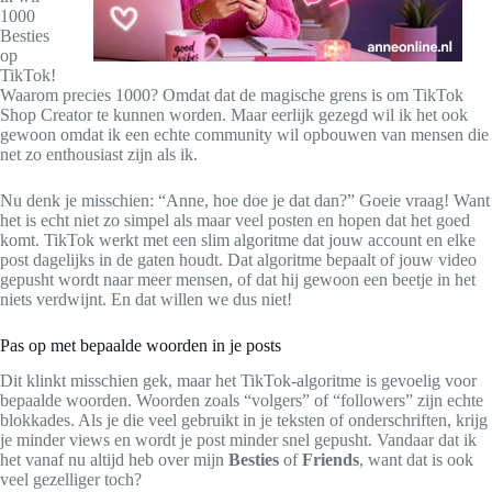
1000
Besties
op
TikTok!
Waarom precies 1000? Omdat dat de magische grens is om TikTok
Shop Creator te kunnen worden. Maar eerlijk gezegd wil ik het ook
gewoon omdat ik een echte community wil opbouwen van mensen die
net zo enthousiast zijn als ik.
Nu denk je misschien: “Anne, hoe doe je dat dan?” Goeie vraag! Want
het is echt niet zo simpel als maar veel posten en hopen dat het goed
komt. TikTok werkt met een slim algoritme dat jouw account en elke
post dagelijks in de gaten houdt. Dat algoritme bepaalt of jouw video
gepusht wordt naar meer mensen, of dat hij gewoon een beetje in het
niets verdwijnt. En dat willen we dus niet!
Pas op met bepaalde woorden in je posts
Dit klinkt misschien gek, maar het TikTok-algoritme is gevoelig voor
bepaalde woorden. Woorden zoals “volgers” of “followers” zijn echte
blokkades. Als je die veel gebruikt in je teksten of onderschriften, krijg
je minder views en wordt je post minder snel gepusht. Vandaar dat ik
het vanaf nu altijd heb over mijn
Besties
of
Friends
, want dat is ook
veel gezelliger toch?