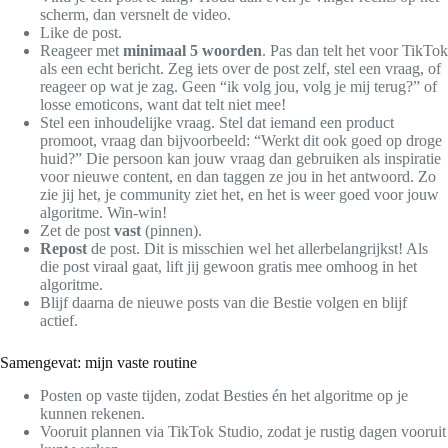
scherm, dan versnelt de video.
Like de post.
Reageer met
minimaal 5 woorden
. Pas dan telt het voor TikTok
als een echt bericht. Zeg iets over de post zelf, stel een vraag, of
reageer op wat je zag. Geen “ik volg jou, volg je mij terug?” of
losse emoticons, want dat telt niet mee!
Stel een inhoudelijke vraag. Stel dat iemand een product
promoot, vraag dan bijvoorbeeld: “Werkt dit ook goed op droge
huid?” Die persoon kan jouw vraag dan gebruiken als inspiratie
voor nieuwe content, en dan taggen ze jou in het antwoord. Zo
zie jij het, je community ziet het, en het is weer goed voor jouw
algoritme. Win-win!
Zet de post
vast
(pinnen).
Repost
de post. Dit is misschien wel het allerbelangrijkst! Als
die post viraal gaat, lift jij gewoon gratis mee omhoog in het
algoritme.
Blijf daarna de nieuwe posts van die Bestie volgen en blijf
actief.
Samengevat: mijn vaste routine
Posten op vaste tijden, zodat Besties én het algoritme op je
kunnen rekenen.
Vooruit plannen via TikTok Studio, zodat je rustig dagen vooruit