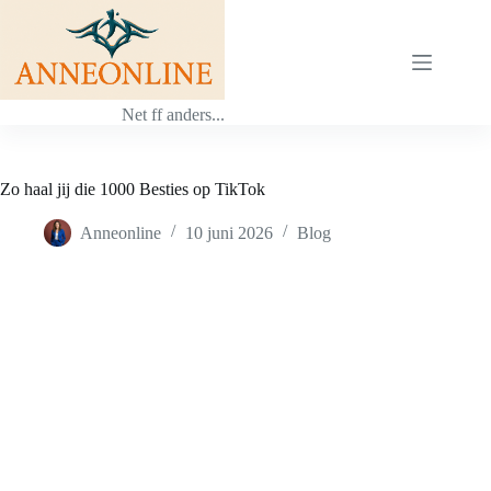
Ga
naar
de
inhoud
Net ff anders...
Zo haal jij die 1000 Besties op TikTok
Anneonline
10 juni 2026
Blog