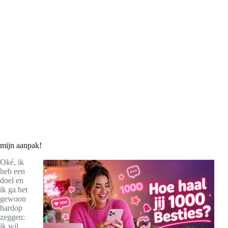
mijn aanpak!
Oké, ik
heb een
doel en
ik ga het
gewoon
hardop
zeggen:
ik wil