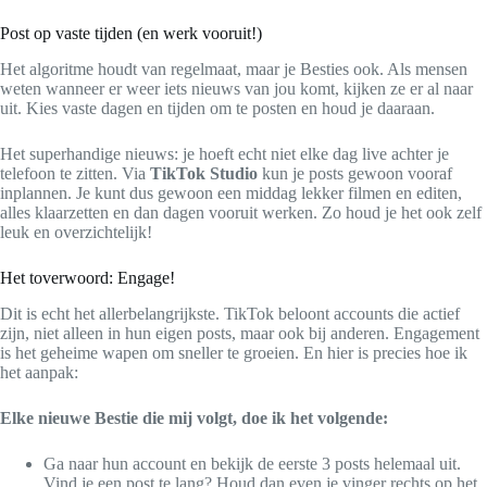
Post op vaste tijden (en werk vooruit!)
Het algoritme houdt van regelmaat, maar je Besties ook. Als mensen
weten wanneer er weer iets nieuws van jou komt, kijken ze er al naar
uit. Kies vaste dagen en tijden om te posten en houd je daaraan.
Het superhandige nieuws: je hoeft echt niet elke dag live achter je
telefoon te zitten. Via
TikTok Studio
kun je posts gewoon vooraf
inplannen. Je kunt dus gewoon een middag lekker filmen en editen,
alles klaarzetten en dan dagen vooruit werken. Zo houd je het ook zelf
leuk en overzichtelijk!
Het toverwoord: Engage!
Dit is echt het allerbelangrijkste. TikTok beloont accounts die actief
zijn, niet alleen in hun eigen posts, maar ook bij anderen. Engagement
is het geheime wapen om sneller te groeien. En hier is precies hoe ik
het aanpak:
Elke nieuwe Bestie die mij volgt, doe ik het volgende:
Ga naar hun account en bekijk de eerste 3 posts helemaal uit.
Vind je een post te lang? Houd dan even je vinger rechts op het