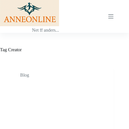
Ga
naar
de
inhoud
Net ff anders...
Tag
Creator
Blog