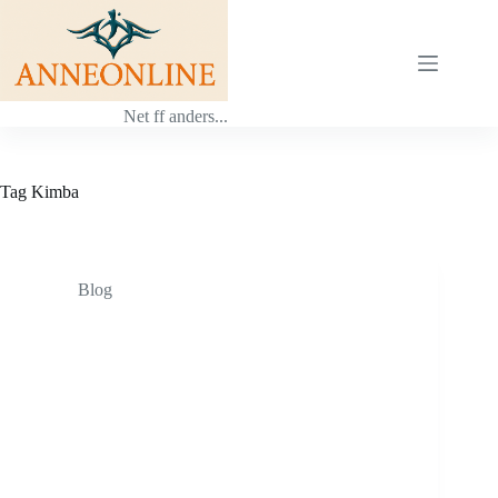
Ga
naar
de
inhoud
Net ff anders...
Tag
Kimba
Blog