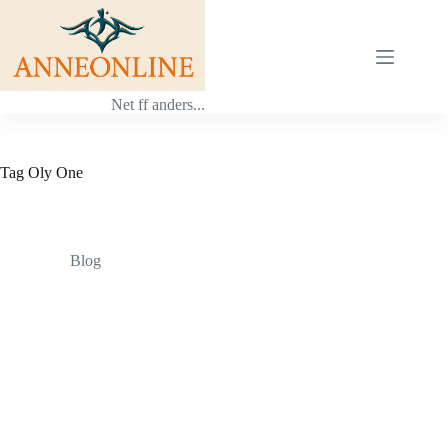
Ga
naar
de
inhoud
Net ff anders...
Tag
Oly One
Blog