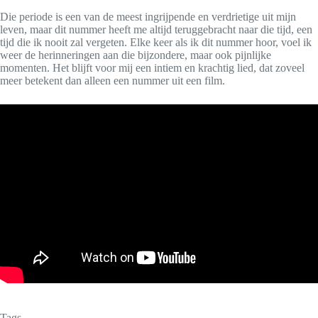
Die periode is een van de meest ingrijpende en verdrietige uit mijn
leven, maar dit nummer heeft me altijd teruggebracht naar die tijd, een
tijd die ik nooit zal vergeten. Elke keer als ik dit nummer hoor, voel ik
weer de herinneringen aan die bijzondere, maar ook pijnlijke
momenten. Het blijft voor mij een intiem en krachtig lied, dat zoveel
meer betekent dan alleen een nummer uit een film.
Tags