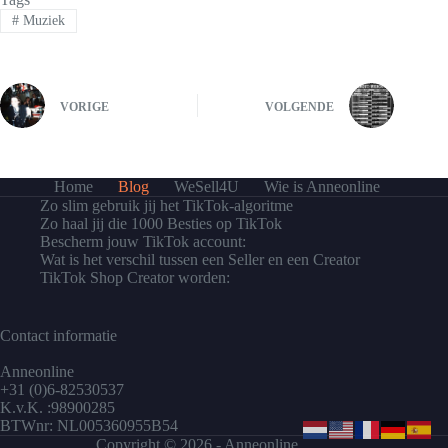
#
Muziek
VORIGE
VOLGENDE
Home
Blog
WeSell4U
Wie is Anneonline
Zo slim gebruik jij het TikTok-algoritme
Zo haal jij die 1000 Besties op TikTok
Bescherm jouw TikTok account:
Wat is het verschil tussen een Seller en een Creator
TikTok Shop Creator worden:
Contact informatie
Anneonline
+31 (0)6-82530537
K.v.K. :98900285
BTWnr: NL005360955B54
Copyright © 2026 - Anneonline