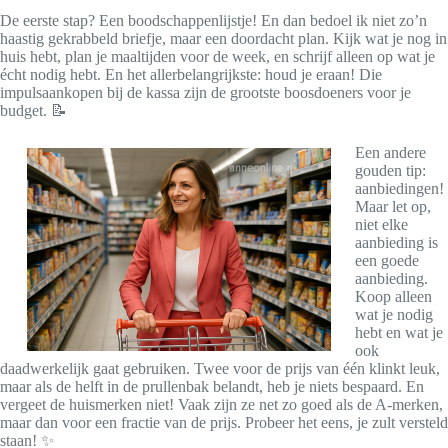
De eerste stap? Een boodschappenlijstje! En dan bedoel ik niet zo’n
haastig gekrabbeld briefje, maar een doordacht plan. Kijk wat je nog in
huis hebt, plan je maaltijden voor de week, en schrijf alleen op wat je
écht nodig hebt. En het allerbelangrijkste: houd je eraan! Die
impulsaankopen bij de kassa zijn de grootste boosdoeners voor je
budget. 📝
Een andere
gouden tip:
aanbiedingen!
Maar let op,
niet elke
aanbieding is
een goede
aanbieding.
Koop alleen
wat je nodig
hebt en wat je
ook
daadwerkelijk gaat gebruiken. Twee voor de prijs van één klinkt leuk,
maar als de helft in de prullenbak belandt, heb je niets bespaard. En
vergeet de huismerken niet! Vaak zijn ze net zo goed als de A-merken,
maar dan voor een fractie van de prijs. Probeer het eens, je zult versteld
staan! ✨