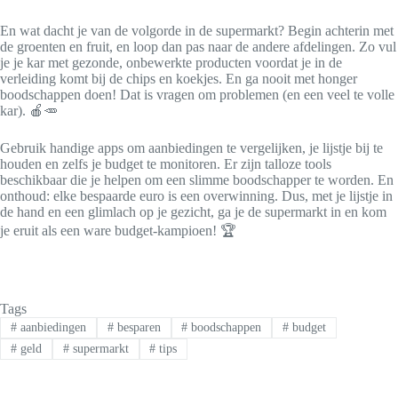
En wat dacht je van de volgorde in de supermarkt? Begin achterin met
de groenten en fruit, en loop dan pas naar de andere afdelingen. Zo vul
je je kar met gezonde, onbewerkte producten voordat je in de
verleiding komt bij de chips en koekjes. En ga nooit met honger
boodschappen doen! Dat is vragen om problemen (en een veel te volle
kar). 🍎🥕
Gebruik handige apps om aanbiedingen te vergelijken, je lijstje bij te
houden en zelfs je budget te monitoren. Er zijn talloze tools
beschikbaar die je helpen om een slimme boodschapper te worden. En
onthoud: elke bespaarde euro is een overwinning. Dus, met je lijstje in
de hand en een glimlach op je gezicht, ga je de supermarkt in en kom
je eruit als een ware budget-kampioen! 🏆
Tags
#
aanbiedingen
#
besparen
#
boodschappen
#
budget
#
geld
#
supermarkt
#
tips