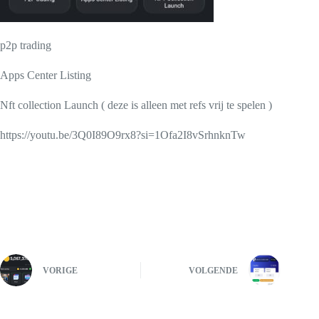
p2p trading
Apps Center Listing
Nft collection Launch ( deze is alleen met refs vrij te spelen )
https://youtu.be/3Q0I89O9rx8?si=1Ofa2I8vSrhnknTw
VORIGE
VOLGENDE