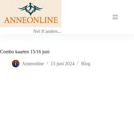
Ga
naar
de
inhoud
Net ff anders...
Combo kaarten 15/16 juni
Anneonline
15 juni 2024
Blog