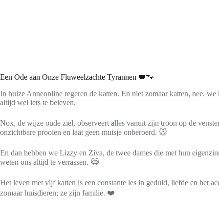
Een Ode aan Onze Fluweelzachte Tyrannen 👑🐾
In huize Anneonline regeren de katten. En niet zomaar katten, nee, w
altijd wel iets te beleven.
Nox, de wijze oude ziel, observeert alles vanuit zijn troon op de venster
onzichtbare prooien en laat geen muisje onberoerd. 🐭
En dan hebben we Lizzy en Ziva, de twee dames die met hun eigenzinnige
weten ons altijd te verrassen. 😹
Het leven met vijf katten is een constante les in geduld, liefde en he
zomaar huisdieren; ze zijn familie. ❤️