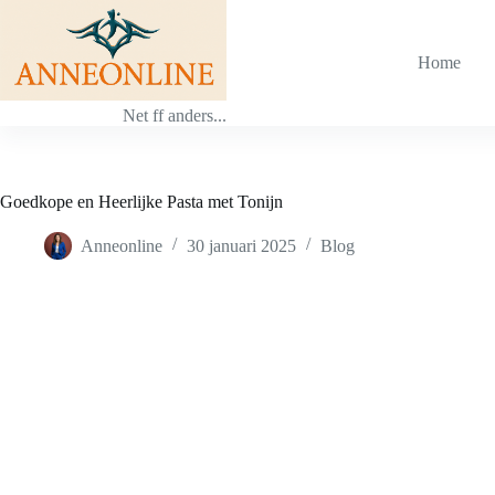
Ga
naar
de
Home
inhoud
Net ff anders...
Goedkope en Heerlijke Pasta met Tonijn
Anneonline
30 januari 2025
Blog