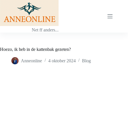
Ga
naar
de
inhoud
Net ff anders...
Hoezo, ik heb in de kattenbak gezeten?
Anneonline
4 oktober 2024
Blog