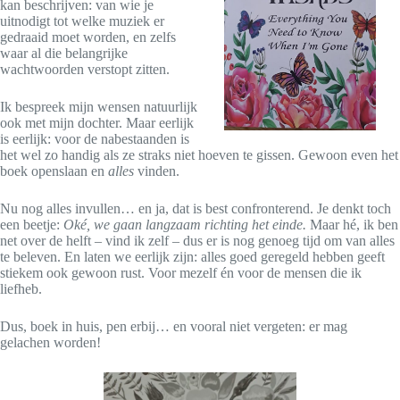
kan beschrijven: van wie je
uitnodigt tot welke muziek er
gedraaid moet worden, en zelfs
waar al die belangrijke
wachtwoorden verstopt zitten.
Ik bespreek mijn wensen natuurlijk
ook met mijn dochter. Maar eerlijk
is eerlijk: voor de nabestaanden is
het wel zo handig als ze straks niet hoeven te gissen. Gewoon even het
boek openslaan en
alles
vinden.
Nu nog alles invullen… en ja, dat is best confronterend. Je denkt toch
een beetje:
Oké, we gaan langzaam richting het einde.
Maar hé, ik ben
net over de helft – vind ik zelf – dus er is nog genoeg tijd om van alles
te beleven. En laten we eerlijk zijn: alles goed geregeld hebben geeft
stiekem ook gewoon rust. Voor mezelf én voor de mensen die ik
liefheb.
Dus, boek in huis, pen erbij… en vooral niet vergeten: er mag
gelachen worden!