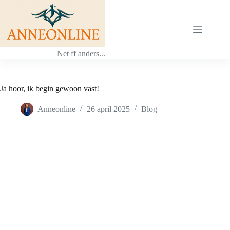
Ga
naar
de
inhoud
Net ff anders...
Ja hoor, ik begin gewoon vast!
Anneonline
26 april 2025
Blog