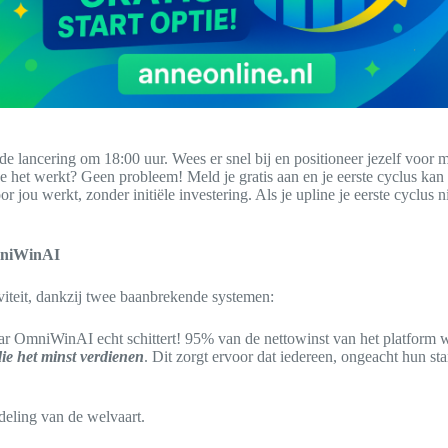
de lancering om 18:00 uur. Wees er snel bij en positioneer jezelf voor
oe het werkt? Geen probleem! Meld je gratis aan en je eerste cyclus kan 
ou werkt, zonder initiële investering. Als je upline je eerste cyclus 
OmniWinAI
viteit, dankzij twee baanbrekende systemen:
ar OmniWinAI echt schittert! 95% van de nettowinst van het platform w
ie het minst verdienen
. Dit zorgt ervoor dat iedereen, ongeacht hun star
deling van de welvaart.