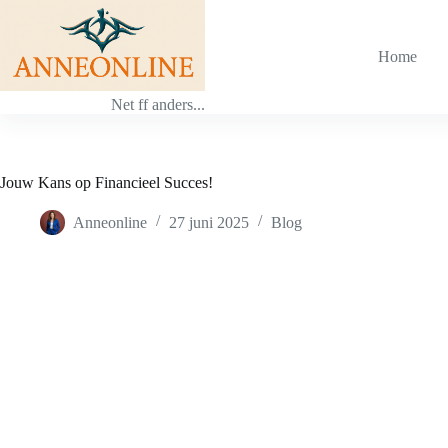
Ga
naar
de
Home
inhoud
Net ff anders...
Jouw Kans op Financieel Succes!
Anneonline
27 juni 2025
Blog