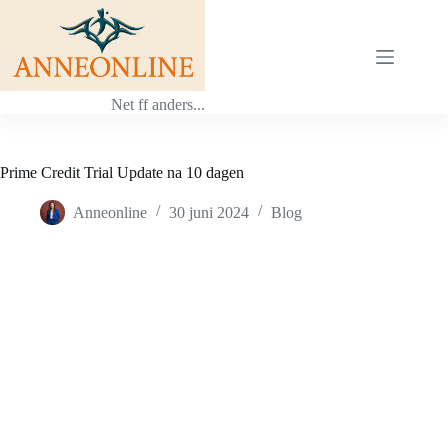
Ga
naar
de
inhoud
Net ff anders...
Prime Credit Trial Update na 10 dagen
Anneonline
30 juni 2024
Blog