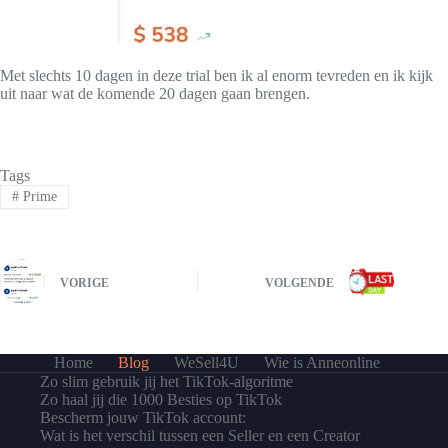
Met slechts 10 dagen in deze trial ben ik al enorm tevreden en ik kijk
uit naar wat de komende 20 dagen gaan brengen.
Tags
#
Prime
VORIGE
VOLGENDE
Home
Blog
WeSell4U
Wie is Anneonline
Zo slim gebruik jij het TikTok-algoritme
Zo haal jij die 1000 Besties op TikTok
Bescherm jouw TikTok account:
Wat is het verschil tussen een Seller en een Creator