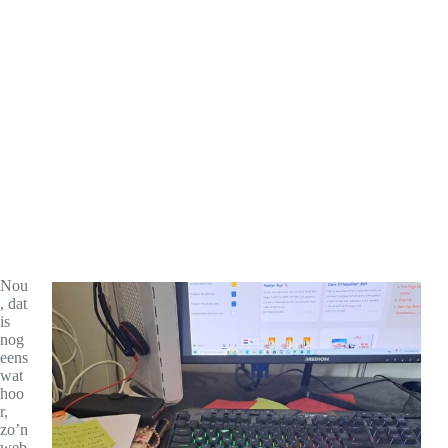
Nou
, dat
is
nog
eens
wat
hoo
r,
zo’n
web