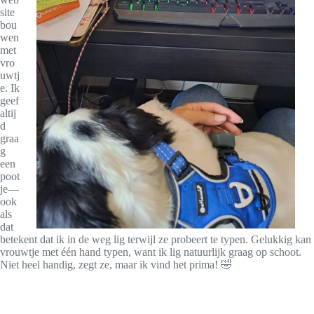
site
bou
wen
met
vro
uwtj
e. Ik
geef
altij
d
graa
g
een
poot
je—
ook
als
dat
betekent dat ik in de weg lig terwijl ze probeert te typen. Gelukkig kan
vrouwtje met één hand typen, want ik lig natuurlijk graag op schoot.
Niet heel handig, zegt ze, maar ik vind het prima! 🤣