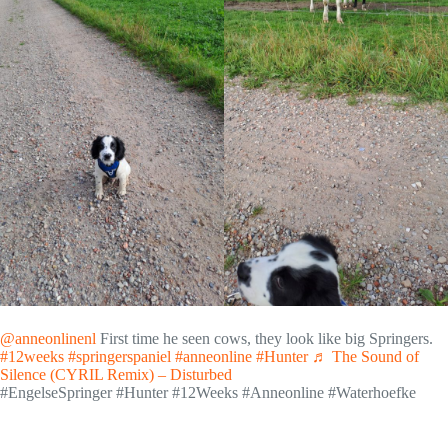
@anneonlinenl
First time he seen cows, they look like big Springers.
#12weeks
#springerspaniel
#anneonline
#Hunter
♬ The Sound of
Silence (CYRIL Remix) – Disturbed
#EngelseSpringer #Hunter #12Weeks #Anneonline #Waterhoefke