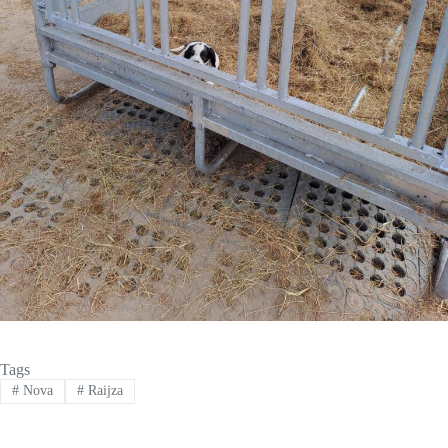
Tags
#
Nova
#
Raijza