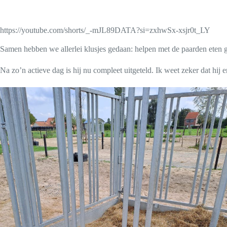
https://youtube.com/shorts/_-mJL89DATA?si=zxhwSx-xsjr0t_LY
Samen hebben we allerlei klusjes gedaan: helpen met de paarden eten ge
Na zo’n actieve dag is hij nu compleet uitgeteld. Ik weet zeker dat hij 