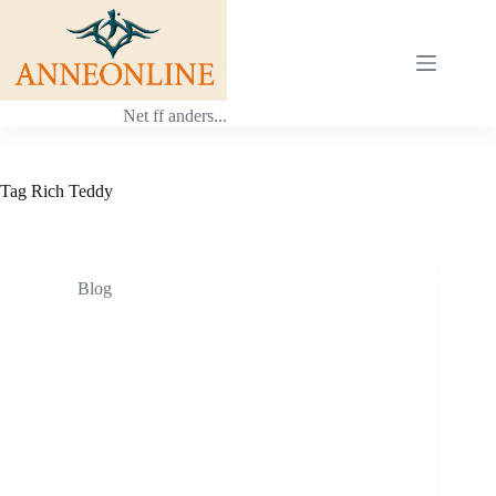
Ga
naar
de
inhoud
Net ff anders...
Tag
Rich Teddy
Blog