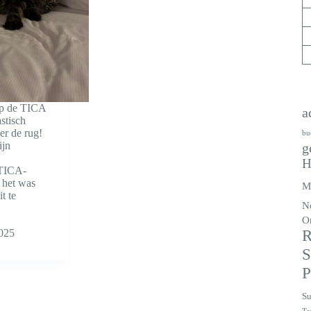
p de TICA
a
stisch
er de rug!
bu
ijn
g
H
 TICA-
 het was
M
t te
N
…
O
025
R
S
P
Su