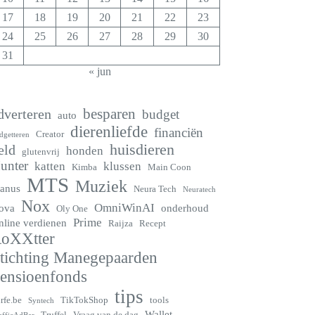
17
18
19
20
21
22
23
24
25
26
27
28
29
30
31
« jun
besparen
dverteren
budget
auto
dierenliefde
financiën
Creator
dgetteren
huisdieren
eld
honden
glutenvrij
unter
katten
klussen
Kimba
Main Coon
MTS
Muziek
anus
Neura Tech
Neuratech
Nox
OmniWinAI
ova
onderhoud
Oly One
Prime
nline verdienen
Raijza
Recept
oXXtter
tichting Manegepaarden
ensioenfonds
tips
rfe.be
TikTokShop
tools
Syntech
Wallet
Truffel
Vraag van de dag