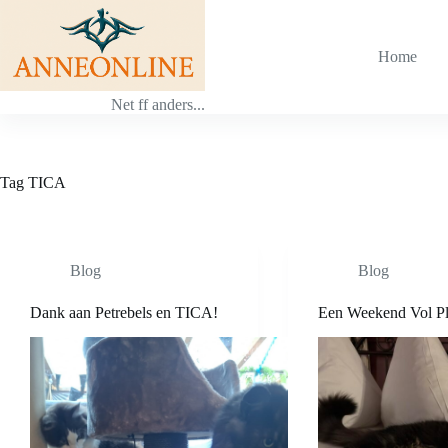
Ga
naar
de
Home
inhoud
Net ff anders...
Tag
TICA
Blog
Blog
Dank aan Petrebels en TICA!
Een Weekend Vol Pl