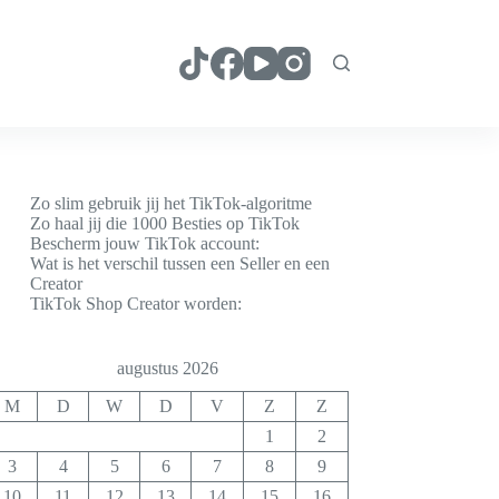
Zo slim gebruik jij het TikTok-algoritme
Zo haal jij die 1000 Besties op TikTok
Bescherm jouw TikTok account:
Wat is het verschil tussen een Seller en een
Creator
TikTok Shop Creator worden:
augustus 2026
M
D
W
D
V
Z
Z
1
2
3
4
5
6
7
8
9
10
11
12
13
14
15
16