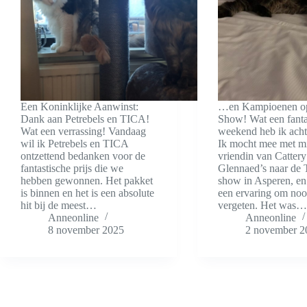
Een Koninklijke Aanwinst:
…en Kampioenen o
Dank aan Petrebels en TICA!
Show! Wat een fanta
Wat een verrassing! Vandaag
weekend heb ik acht
wil ik Petrebels en TICA
Ik mocht mee met m
ontzettend bedanken voor de
vriendin van Cattery
fantastische prijs die we
Glennaed’s naar de
hebben gewonnen. Het pakket
show in Asperen, en
is binnen en het is een absolute
een ervaring om nooi
hit bij de meest…
vergeten. Het was
Anneonline
Anneonline
8 november 2025
2 november 2