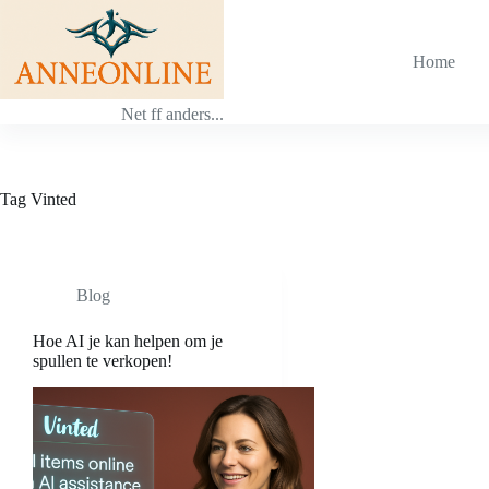
Ga
naar
de
Home
inhoud
Net ff anders...
Tag
Vinted
Blog
Hoe AI je kan helpen om je
spullen te verkopen!