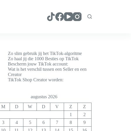
Zo slim gebruik jij het TikTok-algoritme
Zo haal jij die 1000 Besties op TikTok
Bescherm jouw TikTok account:
Wat is het verschil tussen een Seller en een
Creator
TikTok Shop Creator worden:
augustus 2026
M
D
W
D
V
Z
Z
1
2
3
4
5
6
7
8
9
10
11
12
13
14
15
16