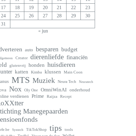
17
18
19
20
21
22
23
24
25
26
27
28
29
30
31
« jun
besparen
dverteren
budget
auto
dierenliefde
financiën
Creator
dgetteren
huisdieren
eld
honden
glutenvrij
unter
katten
klussen
Kimba
Main Coon
MTS
Muziek
anus
Neura Tech
Neuratech
Nox
OmniWinAI
ova
onderhoud
Oly One
Prime
nline verdienen
Raijza
Recept
oXXtter
tichting Manegepaarden
ensioenfonds
tips
rfe.be
TikTokShop
tools
Syntech
Wallet
Truffel
Vraag van de dag