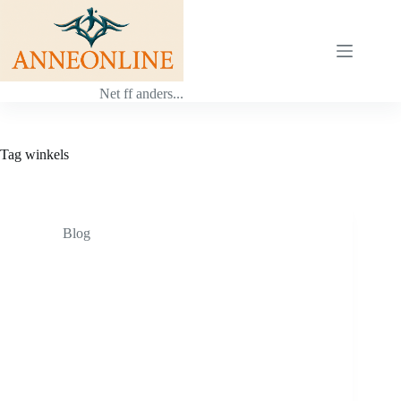
Ga
naar
de
inhoud
Net ff anders...
Tag
winkels
Blog